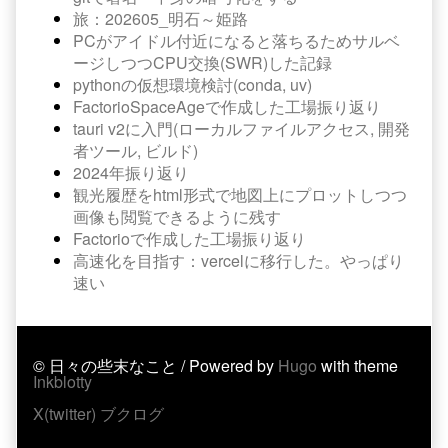
旅：202605_明石～姫路
PCがアイドル付近になると落ちるためサルベ
ージしつつCPU交換(SWR)した記録
pythonの仮想環境検討(conda, uv)
FactorioSpaceAgeで作成した工場振り返り
tauri v2に入門(ローカルファイルアクセス, 開発
者ツール, ビルド)
2024年振り返り
観光履歴をhtml形式で地図上にプロットしつつ
画像も閲覧できるように残す
Factorioで作成した工場振り返り
高速化を目指す：vercelに移行した。やっぱり
速い
© 日々の些末なこと / Powered by
Hugo
with theme
Inkblotty
X(twitter)
ブクログ