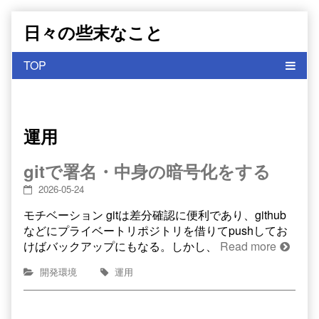
Skip
日々の些末なこと
to
content
運用
gitで署名・中身の暗号化をする
2026-05-24
モチベーション gitは差分確認に便利であり、github
などにプライベートリポジトリを借りてpushしてお
けばバックアップにもなる。しかし、
Read more
開発環境
運用